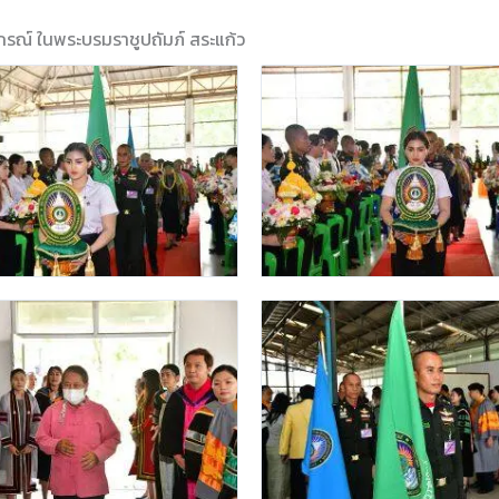
ณ์ ในพระบรมราชูปถัมภ์ สระแก้ว