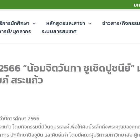
มห
ริการนักศึกษา
หลักสูตรและสาขา
ข่าวสาร/กิจกรร
จารย์/บุคลากร
ระบบสารสนเทศ
 2566 “น้อมจิตวันทา ชูเชิดปูชนีย
ภ์ สระแก้ว
ระจำปีการศึกษา 2566
ก้ว โดยกิจกรรมนี้มีวัตถุประสงค์เพื่อให้ศิษย์ระลึกถึงพระคุณของค
ร นักศึกษาปัจจุบัน และศิษย์เก่า โดยมีคณะผู้บริหารมหาวิทยาลัย ผู้