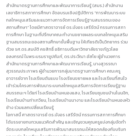
สำนักมาตรฐานการศึกษาและพัฒนาการเรียนรู้ (สมร.) สำนักงาน
เลขาธิการสภาการศึกษา จัดอบรมเชิงปฏิบัติการ “การพัฒนาระบบ
กลไกหนุนเสริมและแนวทางการจัดการเรียนรู้ฐานสมรรถนะของ
สถานศึกษา” โดยมีศาสตราจารย์ ดร.บังอร เสรีรัตน์ กรรมการสภา
การศึกษา ในฐานะที่ปรึกษาคณะทำงานขยายผลระบบกลไกหนุนเสริม
ฐานสมรรถนะของสถานศึกษาขั้นพื้นฐาน ให้เกียรติเป็นวิทยากร ร่วม
ด้วย รศ.ดร.สมบัติ คชสิทธิ์ อธิการบดีมหาวิทยาลัยราชภัฏวไลย
อลงกรณ์ ในพระบรมราชูปถัมภ์, ดร.ประวีณา อัสโย ผู้อำนวยการ
สำนักมาตรฐานการศึกษาและพัฒนาการเรียนรู้, นางสุวรรณา
สุวรรณประภาพร ผู้อำนวยการกลุ่มมาตรฐานการศึกษา คณะครู
อาจารย์จาก โรงเรียนต้นแบบ โรงเรียนขยายผล และโรงเรียนที่สนใจ
เข้าร่วมโครงการพัฒนาระบบกลไกหนุนเสริมการจัดการเรียนรู้ฐาน
สมรรถนะฯ ได้แก่ โรงเรียนบ้านหนองแสง, โรงเรียนชุมชนบ้านโนนจิก,
โรงเรียนบ้านท่าเกวียน, โรงเรียนบ้านนางาม และโรงเรียนบ้านหนองหัว
ช้าง ร่วมแลกเปลี่ยนเรียนรู้
โอกาสนี้ ศาสตราจารย์ ดร.บังอร เสรีรัตน์ กรรมการสภาการศึกษา
ได้บรรยายทบทวนแนวคิดสำคัญ และเชิญชวนคุณครูแบ่งกลุ่มจัดทำ
จัดระบบกลไกหนุนเสริมการพัฒนาสมรรถนะให้สอดคล้องกับบริบท