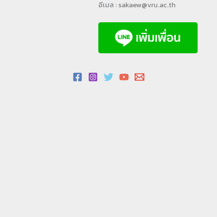
อีเมล : sakaew@vru.ac.th