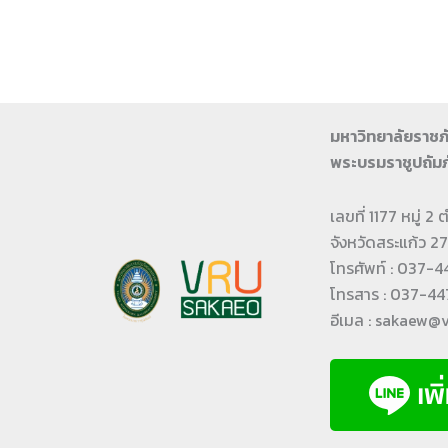
มหาวิทยาลัยราช
พระบรมราชูปถัมภ
เลขที่ 1177 หมู่ 
จังหวัดสระแก้ว 
โทรศัพท์ : 037-
โทรสาร : 037-447
อีเมล : sakaew@v