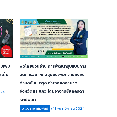
เพิ่ม
#วไลยชวนอ่าน การพัฒนารูปแบบการ
้เต็ม
จัดการวิสาหกิจชุมชนเพื่อความยั่งยืน
ตำบลซับมะกรูด อำเภอคลองหาด
จังหวัดสระแก้ว โดยอาจารย์สลิลรดา
024
รัตน์พลที
ข่าวประชาสัมพันธ์
/
19 พฤศจิกายน 2024