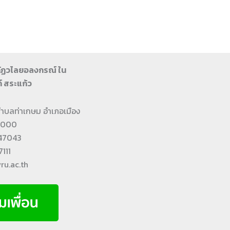
ภัฏวไลยอลงกรณ์ ใน
์ สระแก้ว
2 ตำบลท่าเกษม อำเภอเมือง
27000
447043
111
ru.ac.th