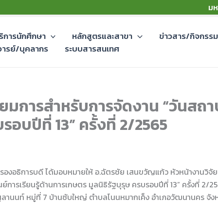
มห
ริการนักศึกษา
หลักสูตรและสาขา
ข่าวสาร/กิจกรร
จารย์/บุคลากร
ระบบสารสนเทศ
ตรียมการสำหรับการจัดงาน “วันสถาป
อบปีที่ 13” ครั้งที่ 2/2565
ิ์ รองอธิการบดี ได้มอบหมายให้ อ.ฉัตรชัย เสนขวัญแก้ว หัวหน้างานวิจัย
ารเรียนรู้ด้านการเกษตร มูลนิธิรัฐบุรุษ ครบรอบปีที่ 13” ครั้งที่ 2/2
สูลานนท์ หมู่ที่ 7 บ้านซับใหญ่ ตำบลโนนหมากเค็ง อำเภอวัฒนานคร จัง