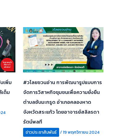
เพิ่ม
#วไลยชวนอ่าน การพัฒนารูปแบบการ
้เต็ม
จัดการวิสาหกิจชุมชนเพื่อความยั่งยืน
ตำบลซับมะกรูด อำเภอคลองหาด
จังหวัดสระแก้ว โดยอาจารย์สลิลรดา
024
รัตน์พลที
ข่าวประชาสัมพันธ์
/
19 พฤศจิกายน 2024