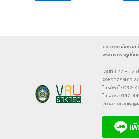
มหาวิทยาลัยราช
พระบรมราชูปถัมภ
เลขที่ 1177 หมู่ 
จังหวัดสระแก้ว 
โทรศัพท์ : 037-
โทรสาร : 037-447
อีเมล : sakaew@v