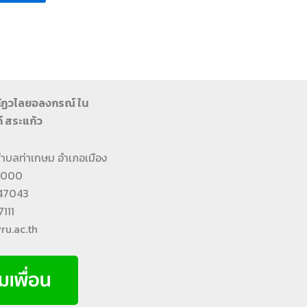
ภัฏวไลยอลงกรณ์ ใน
์ สระแก้ว
2 ตำบลท่าเกษม อำเภอเมือง
27000
447043
111
ru.ac.th